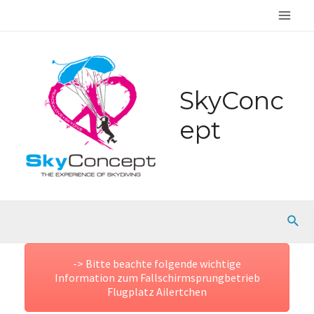
Zum
Main
Inhalt
springen
Men
SkyConc
ept
Such
-> Bitte beachte folgende wichtige
Information zum Fallschirmsprungbetrieb
Flugplatz Ailertchen